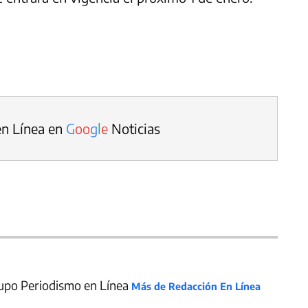
en Línea en
G
o
o
g
l
e
Noticias
upo Periodismo en Línea
Más de Redacción En Línea