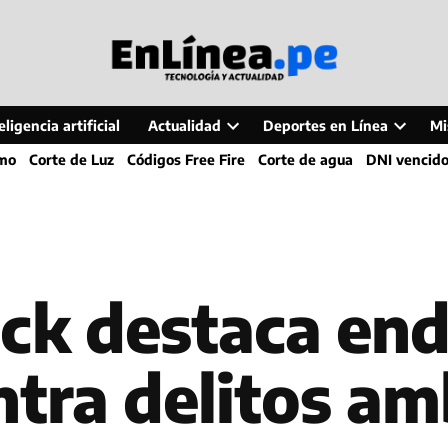
ligencia artificial
Actualidad
Deportes en Línea
Mi
Open
Open
smo
Corte de Luz
Códigos Free Fire
Corte de agua
DNI vencid
dropdown
dropdo
menu
menu
ack destaca en
tra delitos am