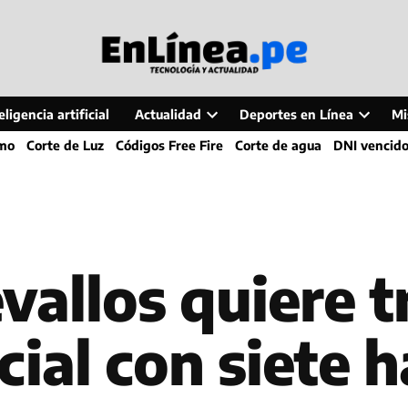
ligencia artificial
Actualidad
Deportes en Línea
Mi
Open
Open
smo
Corte de Luz
Códigos Free Fire
Corte de agua
DNI vencid
dropdown
dropdo
menu
menu
allos quiere t
cial con siete 