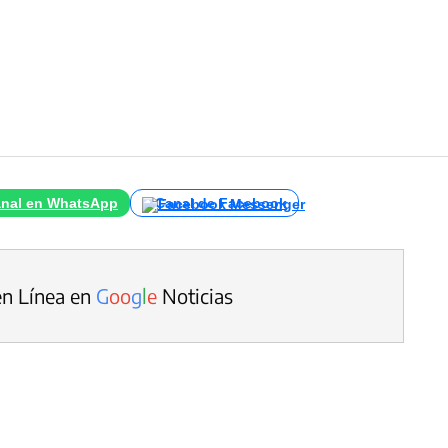
nal en WhatsApp
Canal de Facebook
en Línea en
G
o
o
g
l
e
Noticias