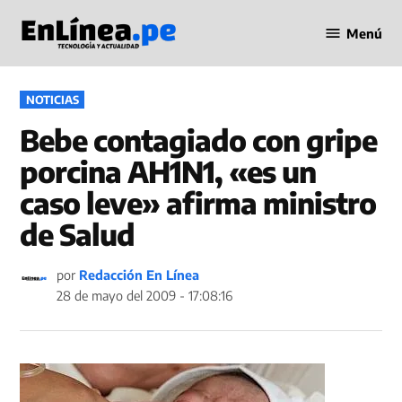
Saltar
Menú
al
Periodismo
contenido
en Línea
PUBLICADO
NOTICIAS
EN
Bebe contagiado con gripe
porcina AH1N1, «es un
caso leve» afirma ministro
de Salud
por
Redacción En Línea
28 de mayo del 2009 - 17:08:16