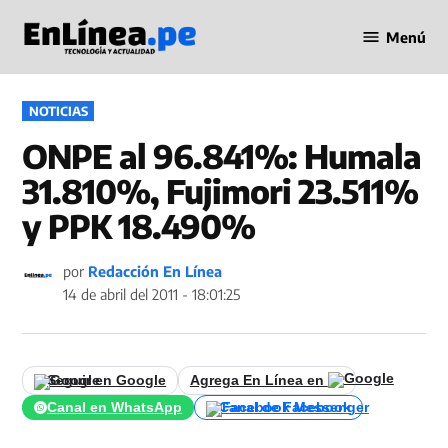
Saltar
Menú
al
Periodismo
contenido
en Línea
PUBLICADO
NOTICIAS
EN
ONPE al 96.841%: Humala
31.810%, Fujimori 23.511%
y PPK 18.490%
por
Redacción En Línea
14 de abril del 2011 - 18:01:25
Seguir en Google
Agrega En Línea en
Canal en WhatsApp
Canal de Facebook