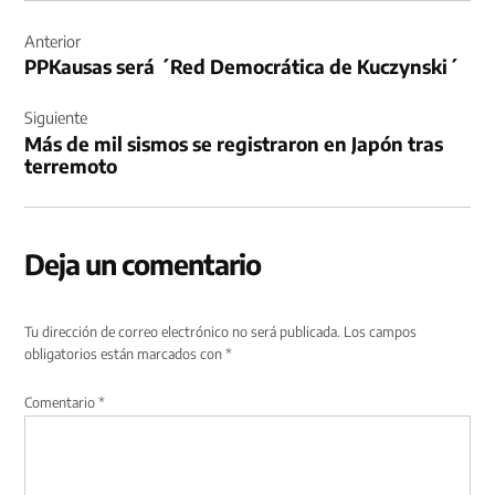
Navegación
de
Anterior
PPKausas será ´Red Democrática de Kuczynski´
entradas
Siguiente
Más de mil sismos se registraron en Japón tras
terremoto
Deja un comentario
Tu dirección de correo electrónico no será publicada.
Los campos
obligatorios están marcados con
*
Comentario
*