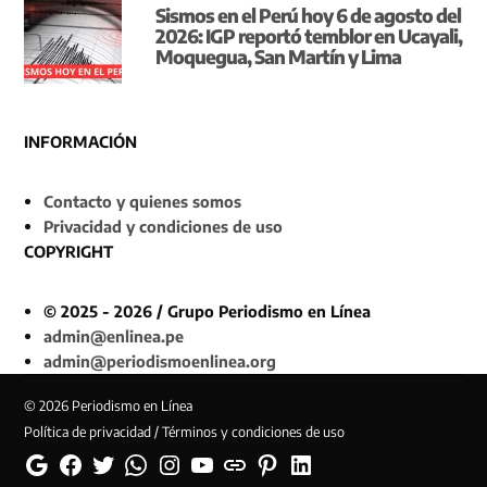
Sismos en el Perú hoy 6 de agosto del
2026: IGP reportó temblor en Ucayali,
Moquegua, San Martín y Lima
INFORMACIÓN
Contacto y quienes somos
Privacidad y condiciones de uso
COPYRIGHT
© 2025 - 2026 / Grupo Periodismo en Línea
admin@enlinea.pe
admin@periodismoenlinea.org
© 2026 Periodismo en Línea
Política de privacidad / Términos y condiciones de uso
Google
Facebook
Twitter
Whatsapp
Instagram
YouTube
Web
Pinterest
Linkedin