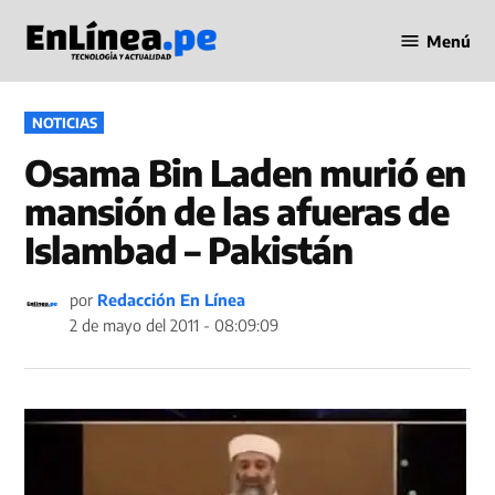
Saltar
Menú
al
Periodismo
contenido
en Línea
PUBLICADO
NOTICIAS
EN
Osama Bin Laden murió en
mansión de las afueras de
Islambad – Pakistán
por
Redacción En Línea
2 de mayo del 2011 - 08:09:09