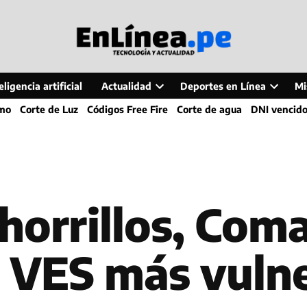
ligencia artificial
Actualidad
Deportes en Línea
Mi
Open
Open
smo
Corte de Luz
Códigos Free Fire
Corte de agua
DNI vencid
dropdown
dropdo
menu
menu
horrillos, Com
y VES más vuln