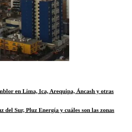
mblor en Lima, Ica, Arequipa, Áncash y otras
z del Sur, Pluz Energía y cuáles son las zonas