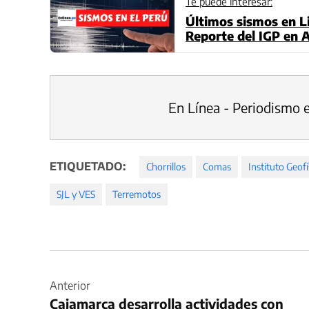
Te puede interesar:
Últimos sismos en L
Reporte del IGP en A
Tumbes (Actualizad
En Línea - Periodismo 
ETIQUETADO:
Chorrillos
Comas
Instituto Geofí
SJL y VES
Terremotos
Navegación
de
Anterior
Cajamarca desarrolla actividades con