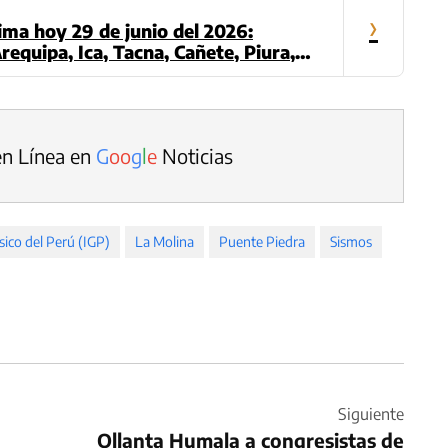
›
ima hoy 29 de junio del 2026:
requipa, Ica, Tacna, Cañete, Piura,
o)
en Línea en
G
o
o
g
l
e
Noticias
sico del Perú (IGP)
La Molina
Puente Piedra
Sismos
Siguiente
Ollanta Humala a congresistas de