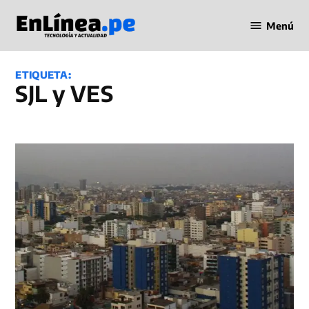
Saltar
Menú
al
Periodismo
contenido
en Línea
ETIQUETA:
SJL y VES