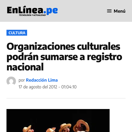
Saltar
Menú
al
Periodismo
contenido
en Línea
PUBLICADO
CULTURA
EN
Organizaciones culturales
podrán sumarse a registro
nacional
por
Redacción Lima
17 de agosto del 2012 - 01:04:10