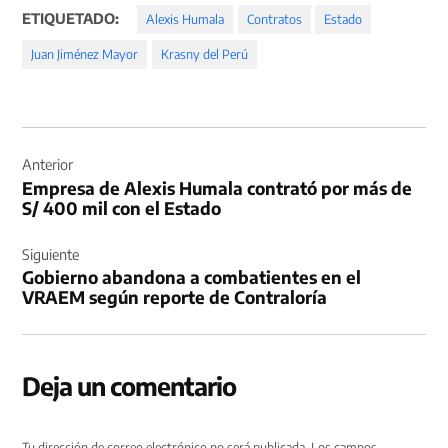
ETIQUETADO:
Alexis Humala
Contratos
Estado
Juan Jiménez Mayor
Krasny del Perú
Navegación
de
Anterior
Empresa de Alexis Humala contrató por más de
entradas
S/ 400 mil con el Estado
Siguiente
Gobierno abandona a combatientes en el
VRAEM según reporte de Contraloría
Deja un comentario
Tu dirección de correo electrónico no será publicada.
Los campos