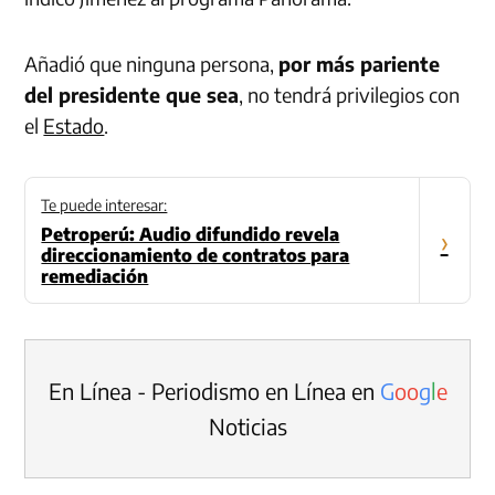
Añadió que ninguna persona,
por más pariente
del presidente que sea
, no tendrá privilegios con
el
Estado
.
Te puede interesar:
Petroperú: Audio difundido revela
›
direccionamiento de contratos para
remediación
En Línea - Periodismo en Línea en
G
o
o
g
l
e
Noticias