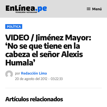
Saltar
Menú
al
Periodismo
contenido
en Línea
PUBLICADO
POLÍTICA
EN
VIDEO / Jiménez Mayor:
‘No se que tiene en la
cabeza el señor Alexis
Humala’
por
Redacción Lima
20 de agosto del 2012 - 03:22:33
Artículos relacionados