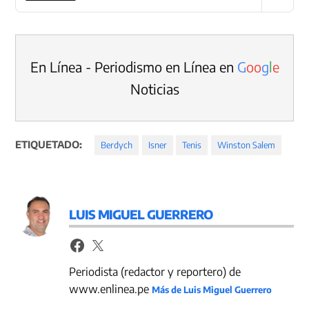
En Línea - Periodismo en Línea en
G
o
o
g
l
e
Noticias
ETIQUETADO:
Berdych
Isner
Tenis
Winston Salem
LUIS MIGUEL GUERRERO
Periodista (redactor y reportero) de
www.enlinea.pe
Más de Luis Miguel Guerrero