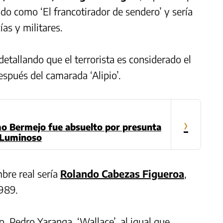
ido como ‘El francotirador de sendero’ y sería
as y militares.
tallando que el terrorista es considerado el
espués del camarada ‘Alipio’.
›
mo Bermejo fue absuelto por presunta
o Luminoso
bre real sería
Rolando Cabezas Figueroa
,
1989.
, Pedro Yaranga, ‘Wallace’, al igual que