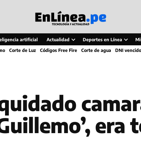
ligencia artificial
Actualidad
Deportes en Línea
Mi
Open
Open
smo
Corte de Luz
Códigos Free Fire
Corte de agua
DNI vencid
dropdown
dropdo
menu
menu
liquidado cama
‘Guillemo’, era 