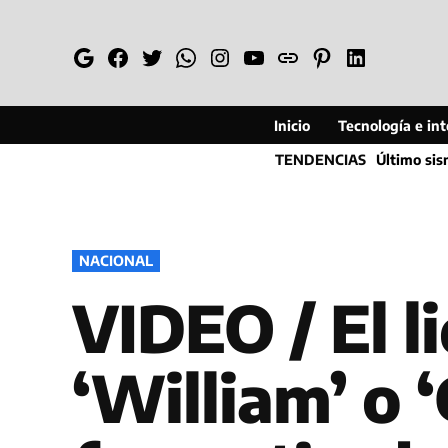
Saltar
al
Google
Facebook
Twitter
Whatsapp
Instagram
YouTube
Web
Pinterest
Linkedin
contenido
Inicio
Tecnología e inte
TENDENCIAS
Último si
PUBLICADO
NACIONAL
EN
VIDEO / El 
‘William’ o 