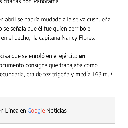
s citadas por ‘Panorama’.
en abril se habría mudado a la selva cusqueña
o se señala que él fue quien derribó el
s en el pecho, la capitana Nancy Flores.
ecisa que se enroló en el ejército
en
 documento consigna que trabajaba como
ecundaria, era de tez trigeña y medía 1.63 m. /
en Línea en
G
o
o
g
l
e
Noticias