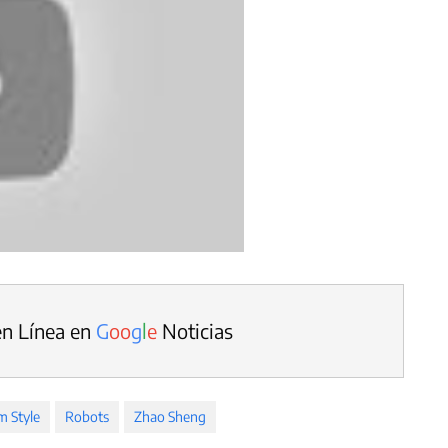
en Línea en
G
o
o
g
l
e
Noticias
 Style
Robots
Zhao Sheng