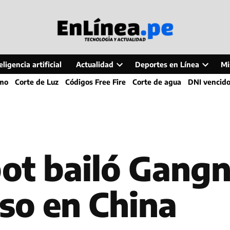
ligencia artificial
Actualidad
Deportes en Línea
Mi
Open
Open
smo
Corte de Luz
Códigos Free Fire
Corte de agua
DNI vencid
dropdown
dropdo
menu
menu
ot bailó Gangn
so en China