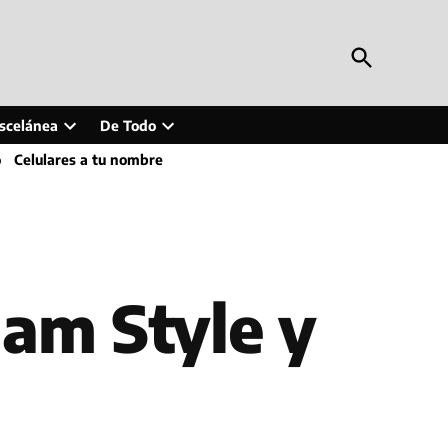
Open
Periodismo en Línea
Search
Inteligencia artificial, tecnología, tendencias,
actualidad y más
scelánea
De Todo
Open
Open
o
Celulares a tu nombre
wn
dropdown
dropdown
menu
menu
am Style y