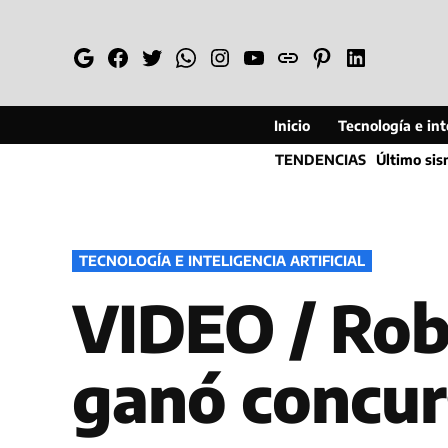
Saltar
al
Google
Facebook
Twitter
Whatsapp
Instagram
YouTube
Web
Pinterest
Linkedin
contenido
Inicio
Tecnología e inte
TENDENCIAS
Último si
PUBLICADO
TECNOLOGÍA E INTELIGENCIA ARTIFICIAL
EN
VIDEO / Rob
ganó concur