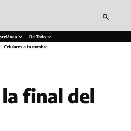
Open
Periodismo en Línea
Search
Inteligencia artificial, tecnología, tendencias,
actualidad y más
scelánea
De Todo
Open
Open
o
Celulares a tu nombre
wn
dropdown
dropdown
menu
menu
la final del