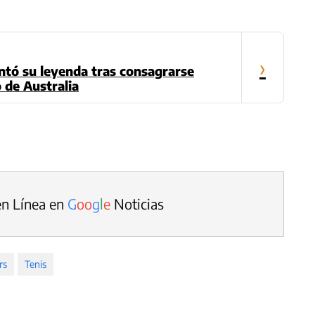
›
ntó su leyenda tras consagrarse
 de Australia
en Línea en
G
o
o
g
l
e
Noticias
rs
Tenis