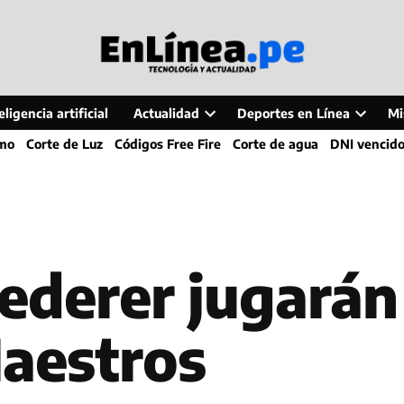
ligencia artificial
Actualidad
Deportes en Línea
Mi
Open
Open
smo
Corte de Luz
Códigos Free Fire
Corte de agua
DNI vencid
dropdown
dropdo
menu
menu
ederer jugarán 
aestros