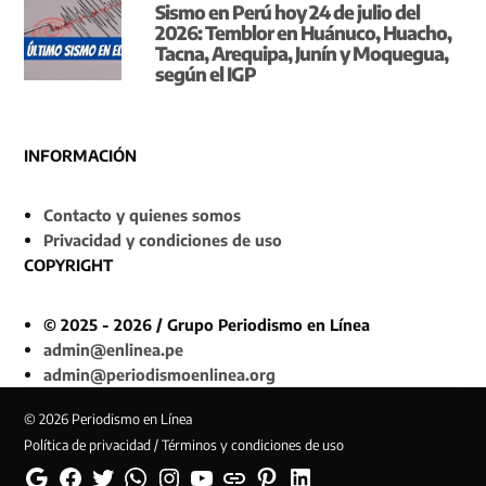
Sismo en Perú hoy 24 de julio del
2026: Temblor en Huánuco, Huacho,
Tacna, Arequipa, Junín y Moquegua,
según el IGP
INFORMACIÓN
Contacto y quienes somos
Privacidad y condiciones de uso
COPYRIGHT
© 2025 - 2026 / Grupo Periodismo en Línea
admin@enlinea.pe
admin@periodismoenlinea.org
© 2026 Periodismo en Línea
Política de privacidad / Términos y condiciones de uso
Google
Facebook
Twitter
Whatsapp
Instagram
YouTube
Web
Pinterest
Linkedin