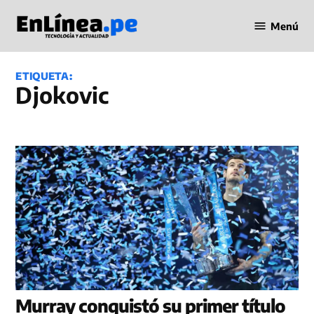
Saltar
Menú
al
Periodismo
contenido
en Línea
ETIQUETA:
Djokovic
Murray conquistó su primer título