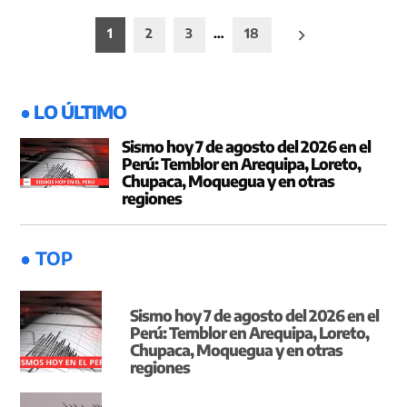
Paginación
1
2
3
…
18
de
entradas
● LO ÚLTIMO
Sismo hoy 7 de agosto del 2026 en el
Perú: Temblor en Arequipa, Loreto,
Chupaca, Moquegua y en otras
regiones
● TOP
Sismo hoy 7 de agosto del 2026 en el
Perú: Temblor en Arequipa, Loreto,
Chupaca, Moquegua y en otras
regiones