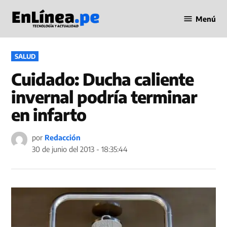
Saltar
Menú
al
Periodismo
contenido
en Línea
PUBLICADO
SALUD
EN
Cuidado: Ducha caliente
invernal podría terminar
en infarto
por
Redacción
30 de junio del 2013 - 18:35:44