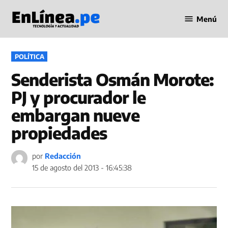
Saltar
Menú
al
Periodismo
contenido
en Línea
PUBLICADO
POLÍTICA
EN
Senderista Osmán Morote:
PJ y procurador le
embargan nueve
propiedades
por
Redacción
15 de agosto del 2013 - 16:45:38