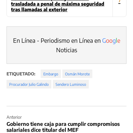
trasladada a penal de máxima seguridad
tras llamadas al exterior
En Línea - Periodismo en Línea en
G
o
o
g
l
e
Noticias
ETIQUETADO:
Embargo
Osmán Morote
Procurador Julio Galindo
Sendero Luminoso
Navegación
de
Anterior
Gobierno tiene caja para cumplir compromisos
entradas
salariales dice titular del MEF