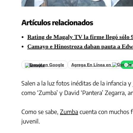
Artículos relacionados
Rating de Magaly TV la firme llegó sólo 
Camayo e Hinostroza daban pauta a Edw
Seguir en Google
Agrega En Línea en
Ca
Salen a la luz fotos inéditas de la infancia
como ‘Zumba’ y David ‘Pantera’ Zegarra, a
Como se sabe,
Zumba
cuenta con muchos fan
juvenil.