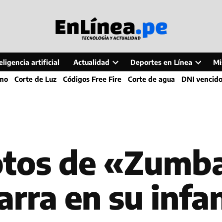
ligencia artificial
Actualidad
Deportes en Línea
Mi
Open
Open
smo
Corte de Luz
Códigos Free Fire
Corte de agua
DNI vencid
dropdown
dropdo
menu
menu
tos de «Zumba
rra en su infan