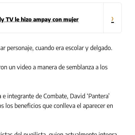
›
ly TV le hizo ampay con mujer
ar personaje, cuando era escolar y delgado.
ron un video a manera de semblanza a los
a e integrante de Combate, David ‘Pantera’
s los beneficios que conlleva el aparecer en
tas del pugilista, quien actualmente integra