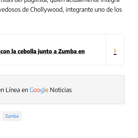
ovedosos de Chollywood, integrante uno de los
›
 con la cebolla junto a Zumba en
en Línea en
G
o
o
g
l
e
Noticias
Zumba