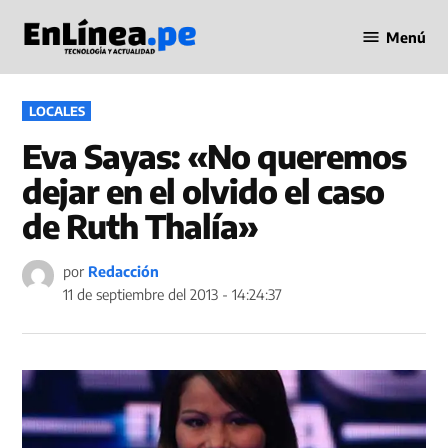
Saltar
Menú
al
Periodismo
contenido
en Línea
PUBLICADO
LOCALES
EN
Eva Sayas: «No queremos
dejar en el olvido el caso
de Ruth Thalía»
por
Redacción
11 de septiembre del 2013 - 14:24:37