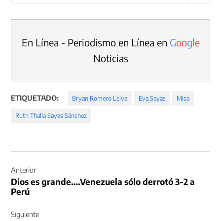
En Línea - Periodismo en Línea en
G
o
o
g
l
e
Noticias
ETIQUETADO:
Bryan Romero Leiva
Eva Sayas
Misa
Ruth Thalía Sayas Sánchez
Navegación
de
Anterior
Dios es grande….Venezuela sólo derrotó 3-2 a
entradas
Perú
Siguiente