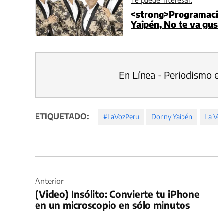
Te puede interesar:
<strong>Programac
Yaipén, No te va gu
más</strong>
En Línea - Periodismo 
ETIQUETADO:
#LaVozPeru
Donny Yaipén
La V
Navegación
de
Anterior
(Video) Insólito: Convierte tu iPhone
entradas
en un microscopio en sólo minutos