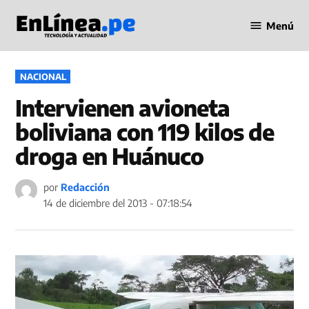
Saltar
Menú
al
Periodismo
contenido
en Línea
PUBLICADO
NACIONAL
EN
Intervienen avioneta
boliviana con 119 kilos de
droga en Huánuco
por
Redacción
14 de diciembre del 2013 - 07:18:54