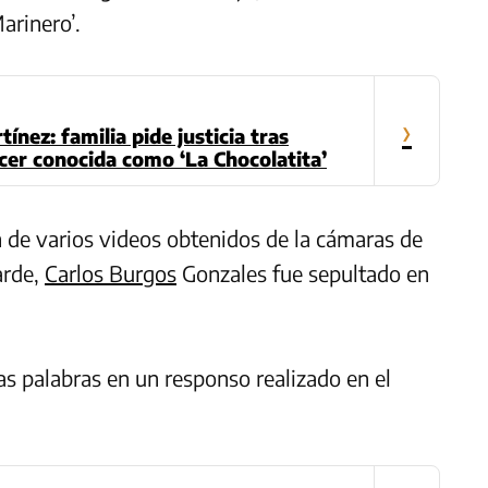
Marinero’.
›
ínez: familia pide justicia tras
cer conocida como ‘La Chocolatita’
ón de varios videos obtenidos de la cámaras de
arde,
Carlos Burgos
Gonzales fue sepultado en
s palabras en un responso realizado en el