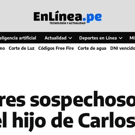
ligencia artificial
Actualidad
Deportes en Línea
Mi
Open
Open
smo
Corte de Luz
Códigos Free Fire
Corte de agua
DNI vencid
dropdown
dropdo
menu
menu
tres sospechos
l hijo de Carlo