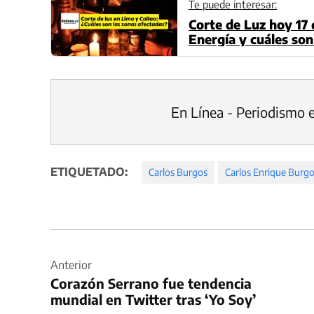
Te puede interesar:
Corte de Luz hoy 17 d
Energía y cuáles son
(Actualizado)
En Línea - Periodismo 
ETIQUETADO:
Carlos Burgos
Carlos Enrique Burg
Navegación
de
Anterior
Corazón Serrano fue tendencia
entradas
mundial en Twitter tras ‘Yo Soy’