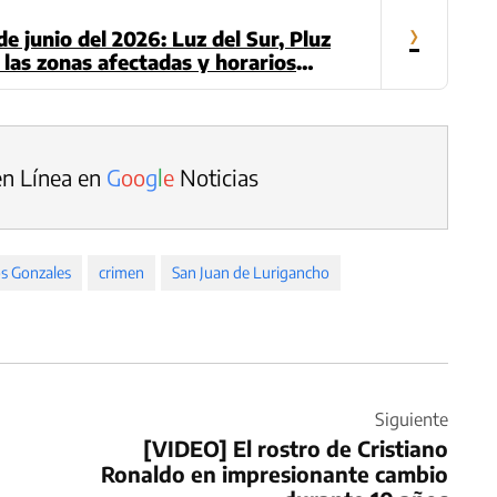
›
e junio del 2026: Luz del Sur, Pluz
 las zonas afectadas y horarios
en Línea en
G
o
o
g
l
e
Noticias
os Gonzales
crimen
San Juan de Lurigancho
Siguiente
[VIDEO] El rostro de Cristiano
Ronaldo en impresionante cambio