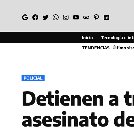
Saltar
al
Google
Facebook
Twitter
Whatsapp
Instagram
YouTube
Web
Pinterest
Linkedin
contenido
Inicio
Tecnología e inte
TENDENCIAS
Último si
PUBLICADO
POLICIAL
EN
Detienen a 
asesinato de