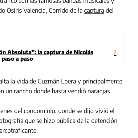
tráfico con las famosas bandas musicales y
o Osiris Valencia, Corrido de la
captura
del
›
n Absoluta”: la captura de Nicolás
 paso a paso
esalta la vida de Guzmán Loera y principalmente
r en un rancho donde hasta vendió naranjas.
nes del condominio, donde se dijo vivió el
otografía que se hizo pública de la detención
rcotraficante.