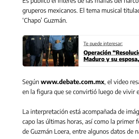
Es público el interés de
las
mafias
del narco
gruperos
mexicanos. El tema musical titulad
‘Chapo’ Guzmán.
Te puede interesar:
Operación “Resolució
Maduro y su esposa,
Según
www.debate.com.mx
, el video r
en la figura que se convirtió luego de vivi
La interpretación está acompañada de imáge
capo las últimas horas, así como la primer f
de Guzmán Loera, entre algunos datos de na