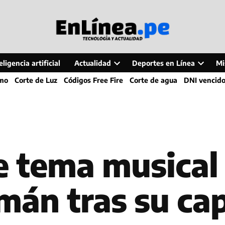
ligencia artificial
Actualidad
Deportes en Línea
Mi
Open
Open
smo
Corte de Luz
Códigos Free Fire
Corte de agua
DNI vencid
dropdown
dropdo
menu
menu
e tema musical
mán tras su ca