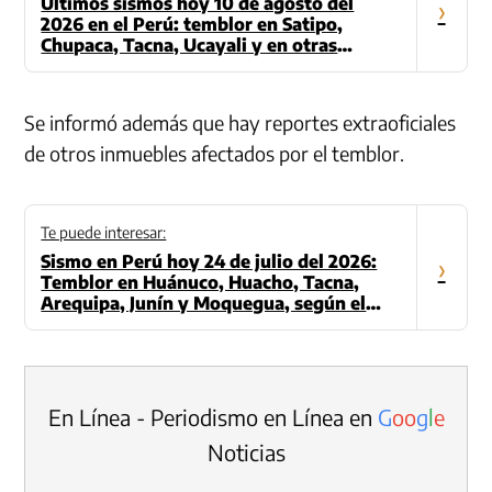
Últimos sismos hoy 10 de agosto del
›
2026 en el Perú: temblor en Satipo,
Chupaca, Tacna, Ucayali y en otras
regiones
Se informó además que hay reportes extraoficiales
de otros inmuebles afectados por el temblor.
Te puede interesar:
Sismo en Perú hoy 24 de julio del 2026:
›
Temblor en Huánuco, Huacho, Tacna,
Arequipa, Junín y Moquegua, según el
IGP
En Línea - Periodismo en Línea en
G
o
o
g
l
e
Noticias