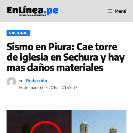
Saltar
Menú
al
Periodismo
contenido
en Línea
PUBLICADO
NACIONAL
EN
Sismo en Piura: Cae torre
de iglesia en Sechura y hay
mas daños materiales
por
Redacción
16 de marzo del 2014 - 01:49:03