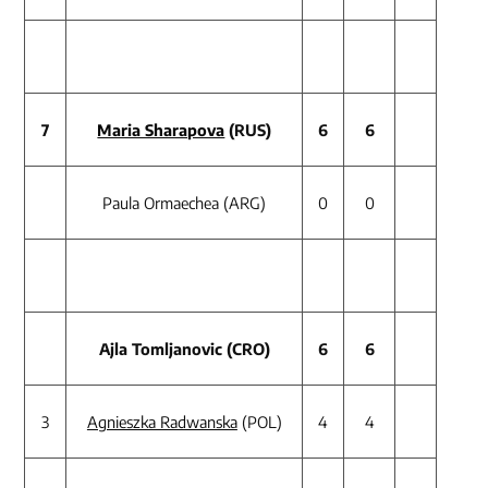
7
Maria Sharapova
(RUS)
6
6
Paula Ormaechea (ARG)
0
0
Ajla Tomljanovic (CRO)
6
6
3
Agnieszka Radwanska
(POL)
4
4