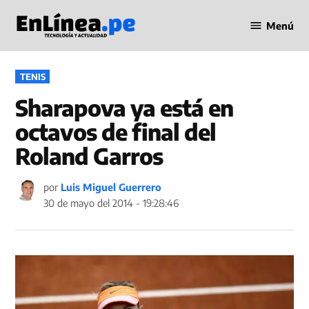
Saltar
Menú
al
Periodismo
contenido
en Línea
PUBLICADO
TENIS
EN
Sharapova ya está en
octavos de final del
Roland Garros
por
Luis Miguel Guerrero
30 de mayo del 2014 - 19:28:46