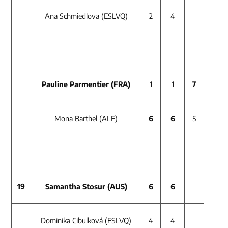
Ana Schmiedlova (ESLVQ)
2
4
Pauline Parmentier (FRA)
1
1
7
Mona Barthel (ALE)
6
6
5
19
Samantha Stosur (AUS)
6
6
Dominika Cibulková (ESLVQ)
4
4