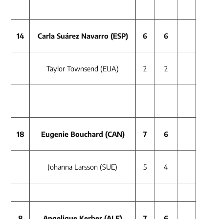
14
Carla Suárez Navarro (ESP)
6
6
Taylor Townsend (EUA)
2
2
18
Eugenie Bouchard (CAN)
7
6
Johanna Larsson (SUE)
5
4
8
Angelique Kerber (ALE)
7
6