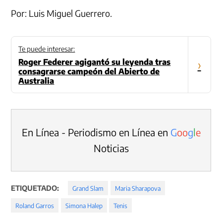
Por: Luis Miguel Guerrero.
Te puede interesar:
Roger Federer agigantó su leyenda tras
›
consagrarse campeón del Abierto de
Australia
En Línea - Periodismo en Línea en
G
o
o
g
l
e
Noticias
ETIQUETADO:
Grand Slam
Maria Sharapova
Roland Garros
Simona Halep
Tenis