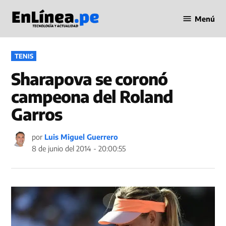
Saltar
Menú
al
Periodismo
contenido
en Línea
PUBLICADO
TENIS
EN
Sharapova se coronó
campeona del Roland
Garros
por
Luis Miguel Guerrero
8 de junio del 2014 - 20:00:55