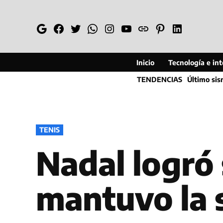
Saltar
al
Google
Facebook
Twitter
Whatsapp
Instagram
YouTube
Web
Pinterest
Linkedin
contenido
Inicio
Tecnología e inte
TENDENCIAS
Último si
PUBLICADO
TENIS
EN
Nadal logró
mantuvo la 