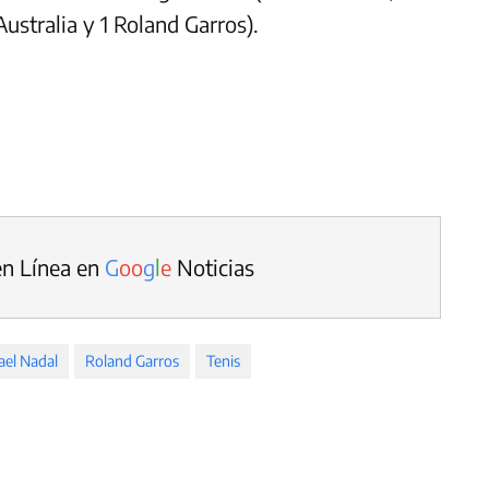
ustralia y 1 Roland Garros).
en Línea en
G
o
o
g
l
e
Noticias
ael Nadal
Roland Garros
Tenis