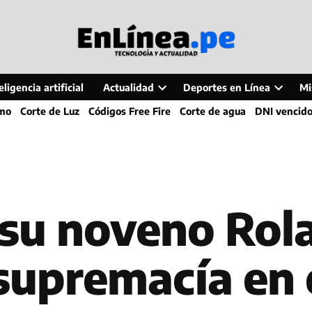
ligencia artificial
Actualidad
Deportes en Línea
Mi
Open
Open
smo
Corte de Luz
Códigos Free Fire
Corte de agua
DNI vencid
dropdown
dropdo
menu
menu
 su noveno Rol
supremacía en 