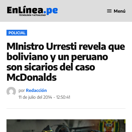
Saltar
Menú
al
Periodismo
contenido
en Línea
PUBLICADO
POLICIAL
EN
MInistro Urresti revela que
boliviano y un peruano
son sicarios del caso
McDonalds
por
Redacción
11 de julio del 2014 - 12:50:41