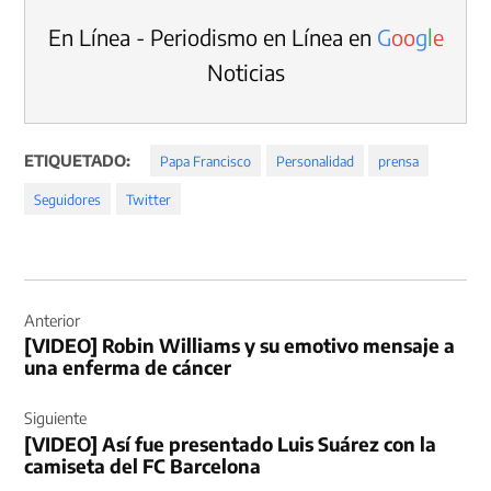
En Línea - Periodismo en Línea en
G
o
o
g
l
e
Noticias
ETIQUETADO:
Papa Francisco
Personalidad
prensa
Seguidores
Twitter
Navegación
de
Anterior
[VIDEO] Robin Williams y su emotivo mensaje a
entradas
una enferma de cáncer
Siguiente
[VIDEO] Así fue presentado Luis Suárez con la
camiseta del FC Barcelona