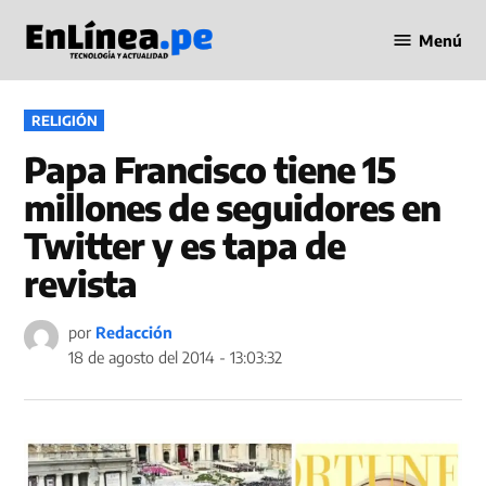
Saltar
Menú
al
Periodismo
contenido
en Línea
PUBLICADO
RELIGIÓN
EN
Papa Francisco tiene 15
millones de seguidores en
Twitter y es tapa de
revista
por
Redacción
18 de agosto del 2014 - 13:03:32