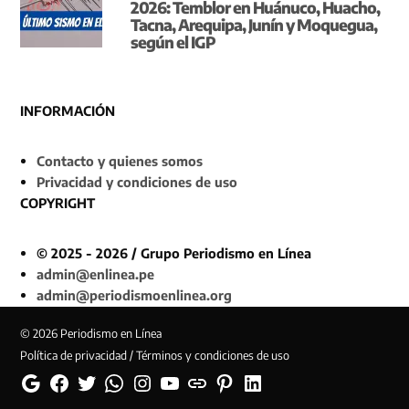
2026: Temblor en Huánuco, Huacho,
Tacna, Arequipa, Junín y Moquegua,
según el IGP
INFORMACIÓN
Contacto y quienes somos
Privacidad y condiciones de uso
COPYRIGHT
© 2025 - 2026 / Grupo Periodismo en Línea
admin@enlinea.pe
admin@periodismoenlinea.org
© 2026 Periodismo en Línea
Política de privacidad / Términos y condiciones de uso
Google
Facebook
Twitter
Whatsapp
Instagram
YouTube
Web
Pinterest
Linkedin