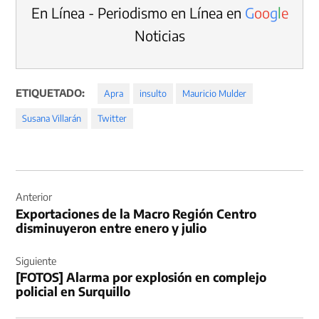
En Línea - Periodismo en Línea en
G
o
o
g
l
e
Noticias
ETIQUETADO:
Apra
insulto
Mauricio Mulder
Susana Villarán
Twitter
Navegación
de
Anterior
Exportaciones de la Macro Región Centro
entradas
disminuyeron entre enero y julio
Siguiente
[FOTOS] Alarma por explosión en complejo
policial en Surquillo