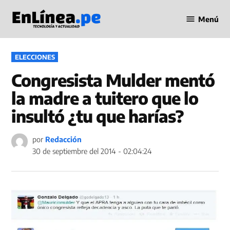
Saltar
Menú
al
Periodismo
contenido
en Línea
PUBLICADO
ELECCIONES
EN
Congresista Mulder mentó
la madre a tuitero que lo
insultó ¿tu que harías?
por
Redacción
30 de septiembre del 2014 - 02:04:24