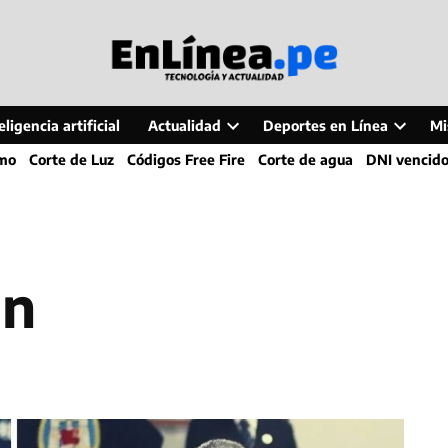
ligencia artificial
Actualidad
Deportes en Línea
Mi
Open
Open
smo
Corte de Luz
Códigos Free Fire
Corte de agua
DNI vencid
dropdown
dropdo
menu
menu
án