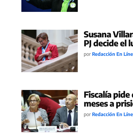
Susana Villa
PJ decide el l
por
Redacción En Lín
Fiscalía pide
meses a pris
por
Redacción En Lín