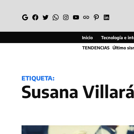
Saltar
al
Google
Facebook
Twitter
Whatsapp
Instagram
YouTube
Web
Pinterest
Linkedin
contenido
Inicio
Tecnología e inte
TENDENCIAS
Último si
ETIQUETA:
Susana Villar