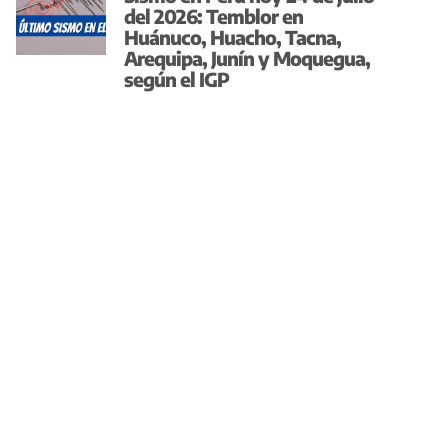
del 2026: Temblor en
Huánuco, Huacho, Tacna,
Arequipa, Junín y Moquegua,
según el IGP