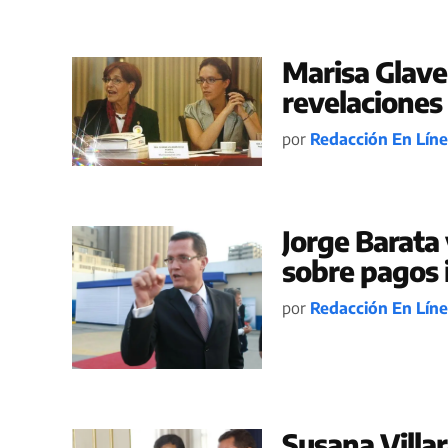
Marisa Glave 
revelaciones
por
Redacción En Lín
Jorge Barata 
sobre pagos i
por
Redacción En Lín
Susana Villa