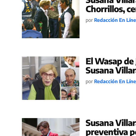
Chorrillos, c
por
Redacción En Lín
El Wasap de 
Susana Villa
por
Redacción En Lín
Susana Villar
preventiva po