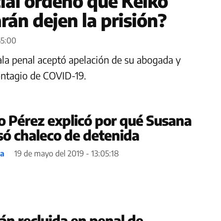
cial ordenó que Keiko
rán dejen la prisión?
55:00
sala penal aceptó apelación de su abogada y
contagio de COVID-19.
 Pérez explicó por qué Susana
usó chaleco de detenida
ea
19 de mayo del 2019 - 13:05:18
án recluida en penal de