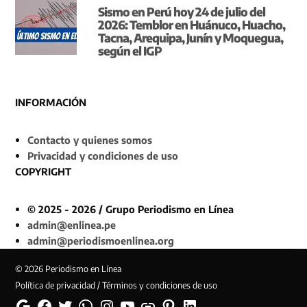
Sismo en Perú hoy 24 de julio del
2026: Temblor en Huánuco, Huacho,
Tacna, Arequipa, Junín y Moquegua,
según el IGP
INFORMACIÓN
Contacto y quienes somos
Privacidad y condiciones de uso
COPYRIGHT
© 2025 - 2026 / Grupo Periodismo en Línea
admin@enlinea.pe
admin@periodismoenlinea.org
© 2026 Periodismo en Línea
Política de privacidad / Términos y condiciones de uso
Google
Facebook
Twitter
Whatsapp
Instagram
YouTube
Web
Pinterest
Linkedin