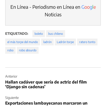
En Línea - Periodismo en Línea en
G
o
o
g
l
e
Noticias
ETIQUETADO:
boleto
bus chileno
el más torpe del mundo
ladrón
Ladrón torpe
ratero tonto
robo
robo absurdo
Navegación
de
Anterior
Hallan cadáver que sería de actriz del film
entradas
‘Django sin cadenas’
Siguiente
Exportaciones lambayecanas marcaron un