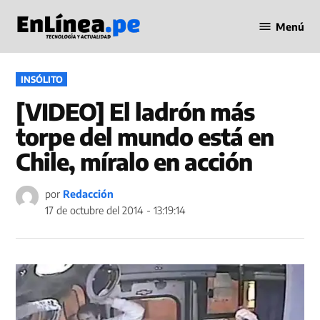
Saltar
Menú
al
Periodismo
contenido
en Línea
PUBLICADO
INSÓLITO
EN
[VIDEO] El ladrón más
torpe del mundo está en
Chile, míralo en acción
por
Redacción
17 de octubre del 2014 - 13:19:14