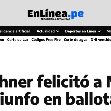
ligencia artificial
Actualidad
Deportes en Línea
Mi
Open
Open
smo
Corte de Luz
Códigos Free Fire
Corte de agua
DNI vencid
dropdown
dropdo
menu
menu
chner felicitó a
riunfo en ballo