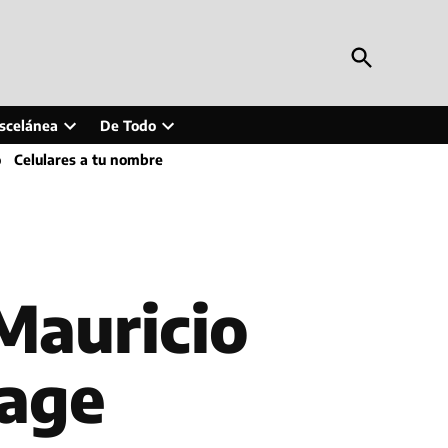
Open
Periodismo en Línea
Search
Inteligencia artificial, tecnología, tendencias,
actualidad y más
scelánea
De Todo
Open
Open
o
Celulares a tu nombre
wn
dropdown
dropdown
menu
menu
 Mauricio
tage