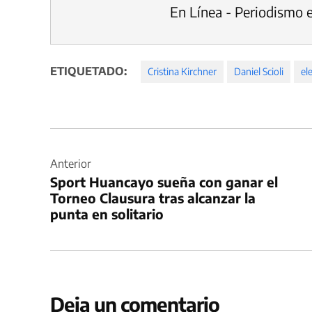
En Línea - Periodismo 
ETIQUETADO:
Cristina Kirchner
Daniel Scioli
el
Navegación
de
Anterior
Sport Huancayo sueña con ganar el
entradas
Torneo Clausura tras alcanzar la
punta en solitario
Deja un comentario