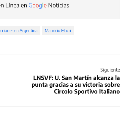
en Línea en
G
o
o
g
l
e
Noticias
ecciones en Argentina
Mauricio Macri
Siguiente
LNSVF: U. San Martín alcanza la
punta gracias a su victoria sobre
Circolo Sportivo Italiano