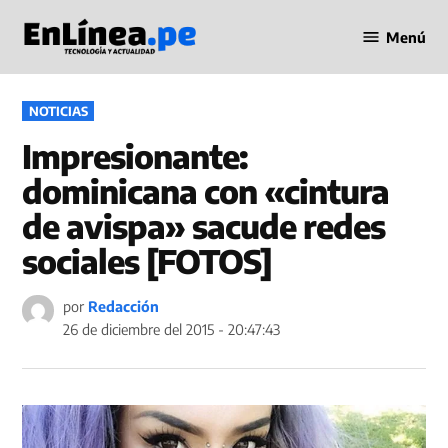
Saltar
Menú
al
Periodismo
contenido
en Línea
PUBLICADO
NOTICIAS
EN
Impresionante:
dominicana con «cintura
de avispa» sacude redes
sociales [FOTOS]
por
Redacción
26 de diciembre del 2015 - 20:47:43