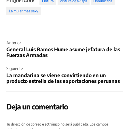
ETIQUETADO:
Cintura
cintura de avispa
Dominicana
La mujer más sexy
Navegación
de
Anterior
General Luis Ramos Hume asume jefatura de las
entradas
Fuerzas Armadas
Siguiente
La mandarina se viene convirtiendo en un
producto estrella de las exportaciones peruanas
Deja un comentario
Tu dirección de correo electrónico no será publicada.
Los campos