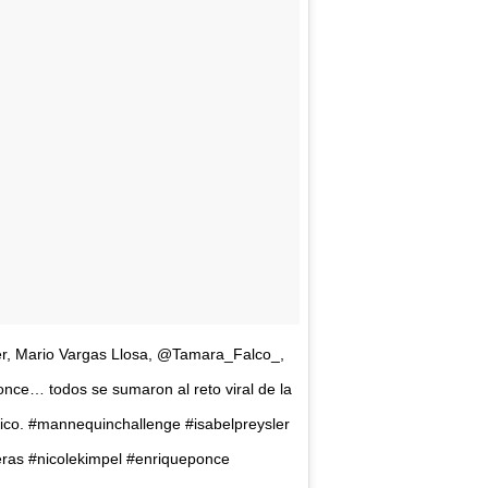
ler, Mario Vargas Llosa, @Tamara_Falco_,
ce… todos se sumaron al reto viral de la
co. #mannequinchallenge #isabelpreysler
eras #nicolekimpel #enriqueponce