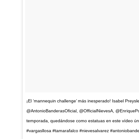
¡El ‘mannequin challenge’ más inesperado! Isabel Preys
@AntonioBanderasOficial, @OfficialNievesA, @EnriquePon
temporada, quedándose como estatuas en este vídeo úni
#vargasllosa #tamarafalco #nievesalvarez #antonioband