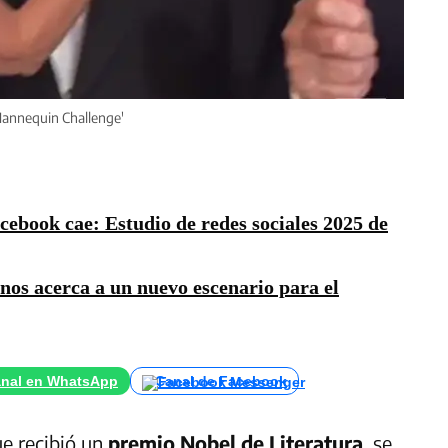
'Mannequin Challenge'
ebook cae: Estudio de redes sociales 2025 de
 nos acerca a un nuevo escenario para el
nal en WhatsApp
Canal de Facebook
ue recibió un
premio Nobel de Literatura
, se