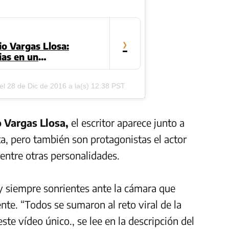
›
io Vargas Llosa:
as en un
o con fotos
el
28 de Dic de 2016 a la(s) 12:38 PST
 Vargas Llosa,
el escritor aparece junto a
a, pero también son protagonistas el actor
 entre otras personalidades.
y siempre sonrientes ante la cámara que
nte. “Todos se sumaron al reto viral de la
e vídeo único., se lee en la descripción del