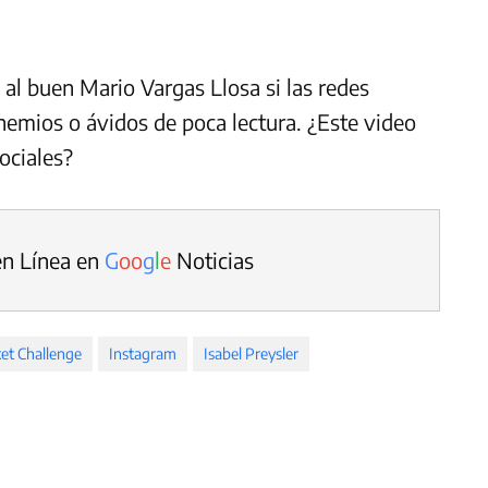
al buen Mario Vargas Llosa si las redes
hemios o ávidos de poca lectura. ¿Este video
ociales?
en Línea en
G
o
o
g
l
e
Noticias
ket Challenge
Instagram
Isabel Preysler