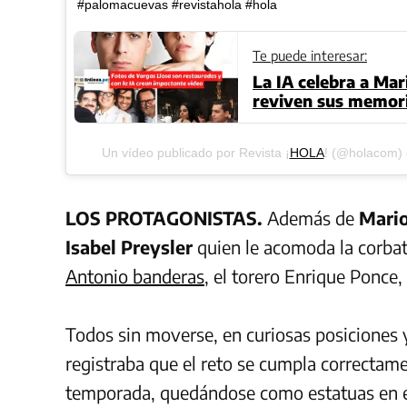
#palomacuevas #revistahola #hola
Te puede interesar:
La IA celebra a Mar
reviven sus memori
impresionante vide
restauradas
Un vídeo publicado por Revista ¡
HOLA
! (@holacom) 
LOS PROTAGONISTAS.
Además de
Mario
Isabel Preysler
quien le acomoda la corbat
Antonio banderas
, el torero Enrique Ponce,
Todos sin moverse, en curiosas posiciones 
registraba que el reto se cumpla correctame
temporada, quedándose como estatuas en est