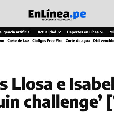
ligencia artificial
Actualidad
Deportes en Línea
Mi
Open
Open
smo
Corte de Luz
Códigos Free Fire
Corte de agua
DNI vencid
dropdown
dropdo
menu
menu
 Llosa e Isabel
in challenge’ 