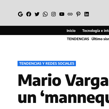
Saltar
al
Google
Facebook
Twitter
Whatsapp
Instagram
YouTube
Web
Pinterest
Linkedin
contenido
Inicio
Tecnología e inte
TENDENCIAS
Último si
PUBLICADO
TENDENCIAS Y REDES SOCIALES
EN
Mario Vargas
un ‘mannequ