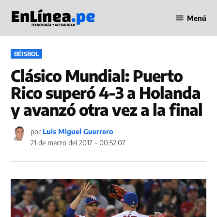
Saltar
Menú
al
Periodismo
contenido
en Línea
PUBLICADO
BÉISBOL
EN
Clásico Mundial: Puerto
Rico superó 4-3 a Holanda
y avanzó otra vez a la final
por
Luis Miguel Guerrero
21 de marzo del 2017 - 00:52:07