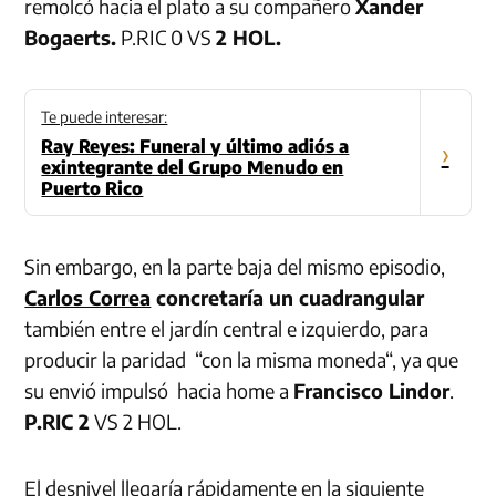
remolcó hacia el plato a su compañero
Xander
Bogaerts.
P.RIC 0 VS
2 HOL.
Te puede interesar:
Ray Reyes: Funeral y último adiós a
›
exintegrante del Grupo Menudo en
Puerto Rico
Sin embargo, en la parte baja del mismo episodio,
Carlos Correa
concretaría un cuadrangular
también entre el jardín central e izquierdo, para
producir la paridad “con la misma moneda“, ya que
su envió impulsó hacia home a
Francisco Lindor
.
P.RIC 2
VS 2 HOL.
El desnivel llegaría rápidamente en la siguiente