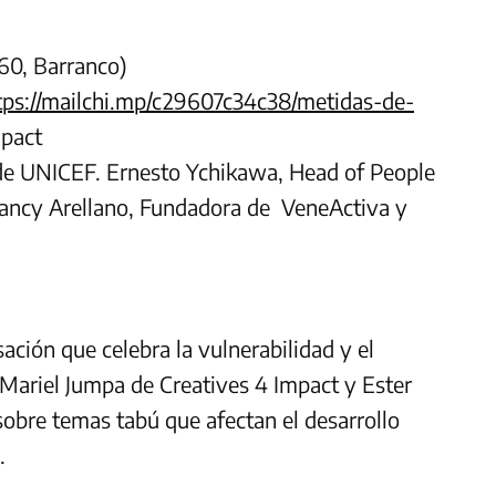
60, Barranco)
tps://mailchi.mp/c29607c34c38/metidas-de-
mpact
de UNICEF. Ernesto Ychikawa, Head of People
ncy Arellano, Fundadora de VeneActiva y
ción que celebra la vulnerabilidad y el
r Mariel Jumpa de Creatives 4 Impact y Ester
sobre temas tabú que afectan el desarrollo
.