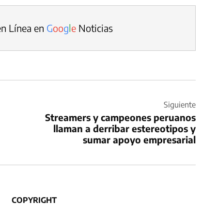
en Línea en
G
o
o
g
l
e
Noticias
Siguiente
Streamers y campeones peruanos
llaman a derribar estereotipos y
sumar apoyo empresarial
COPYRIGHT