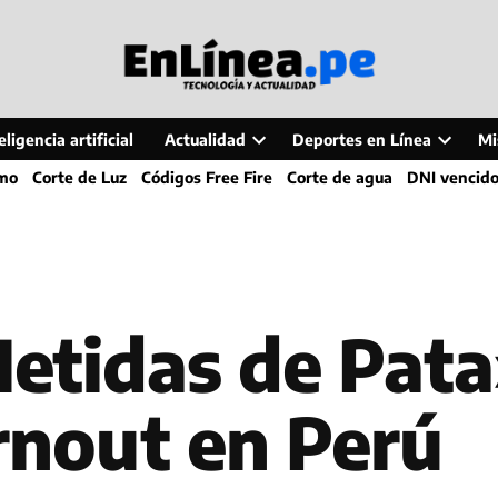
ligencia artificial
Actualidad
Deportes en Línea
Mi
Open
Open
smo
Corte de Luz
Códigos Free Fire
Corte de agua
DNI vencid
dropdown
dropdo
menu
menu
etidas de Pata
urnout en Perú