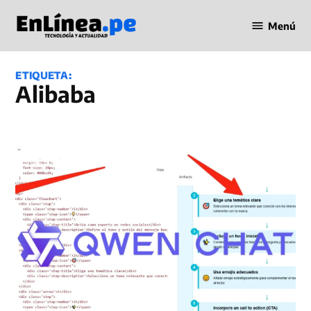
Saltar
Menú
al
Periodismo
contenido
en Línea
ETIQUETA:
Alibaba