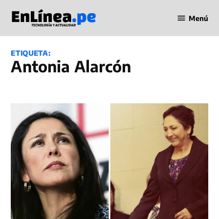
Saltar
Menú
al
Periodismo
contenido
en Línea
ETIQUETA:
Antonia Alarcón