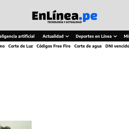
ligencia artificial
Actualidad
Deportes en Línea
Mi
Open
Open
smo
Corte de Luz
Códigos Free Fire
Corte de agua
DNI vencid
dropdown
dropdo
menu
menu