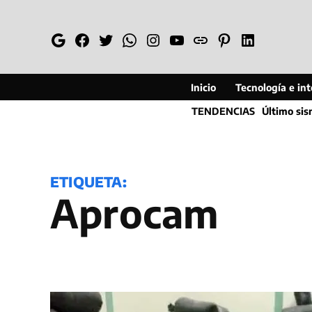
Saltar
al
Google
Facebook
Twitter
Whatsapp
Instagram
YouTube
Web
Pinterest
Linkedin
contenido
Inicio
Tecnología e inte
TENDENCIAS
Último si
ETIQUETA:
Aprocam