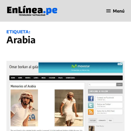
Saltar
Menú
al
Periodismo
contenido
en Línea
ETIQUETA:
Arabia