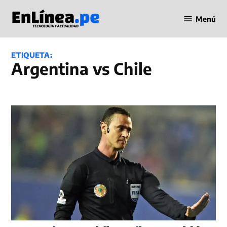
Saltar
Menú
al
Periodismo
contenido
en Línea
ETIQUETA:
Argentina vs Chile