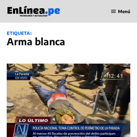
Saltar
Menú
al
Periodismo
contenido
en Línea
ETIQUETA:
Arma blanca