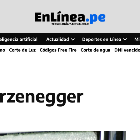
ligencia artificial
Actualidad
Deportes en Línea
Mi
Open
Open
smo
Corte de Luz
Códigos Free Fire
Corte de agua
DNI vencid
dropdown
dropdo
menu
menu
arzenegger