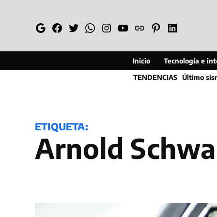
Saltar
al
Google
Facebook
Twitter
Whatsapp
Instagram
YouTube
Web
Pinterest
Linkedin
contenido
Inicio
Tecnología e inte
TENDENCIAS
Último si
ETIQUETA:
Arnold Schw