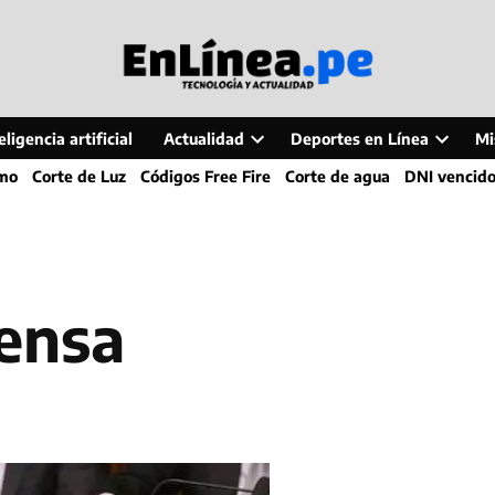
ligencia artificial
Actualidad
Deportes en Línea
Mi
Open
Open
smo
Corte de Luz
Códigos Free Fire
Corte de agua
DNI vencid
dropdown
dropdo
menu
menu
rensa