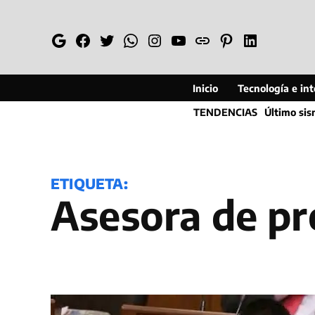
Saltar
al
Google
Facebook
Twitter
Whatsapp
Instagram
YouTube
Web
Pinterest
Linkedin
contenido
Inicio
Tecnología e inte
TENDENCIAS
Último si
ETIQUETA:
Asesora de p