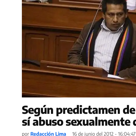
Según predictamen de 
sí abuso sexualmente 
por
Redacción Lima
16 de junio del 2012 - 16:04:47