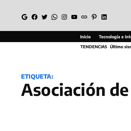
Saltar
al
Google
Facebook
Twitter
Whatsapp
Instagram
YouTube
Web
Pinterest
Linkedin
contenido
Inicio
Tecnología e inte
TENDENCIAS
Último si
ETIQUETA:
Asociación d