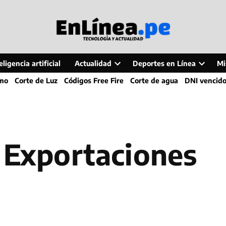
ligencia artificial
Actualidad
Deportes en Línea
Mi
Open
Open
smo
Corte de Luz
Códigos Free Fire
Corte de agua
DNI vencid
dropdown
dropdo
menu
menu
e Exportaciones