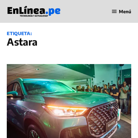
Saltar
Menú
al
Periodismo
contenido
en Línea
ETIQUETA:
Astara