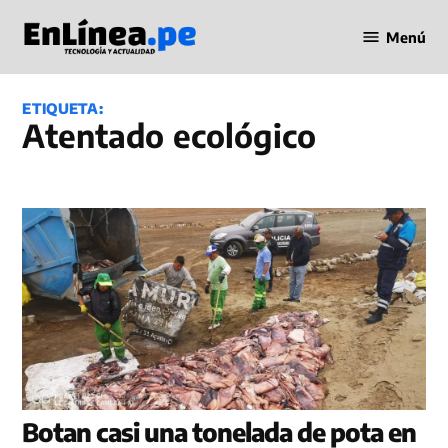
Saltar
Menú
al
Periodismo
contenido
en Línea
ETIQUETA:
atentado ecológico
Botan casi una tonelada de pota en