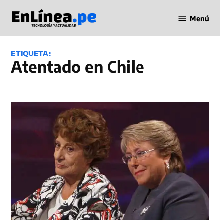
Saltar
Menú
al
Periodismo
contenido
en Línea
ETIQUETA:
Atentado en Chile