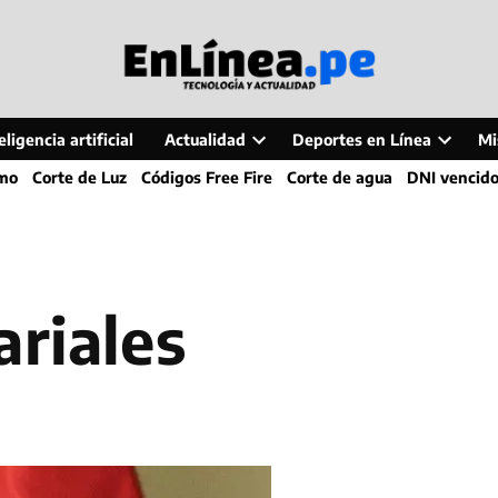
ligencia artificial
Actualidad
Deportes en Línea
Mi
Open
Open
smo
Corte de Luz
Códigos Free Fire
Corte de agua
DNI vencid
dropdown
dropdo
menu
menu
ariales