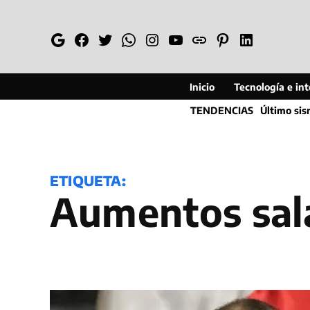
Saltar
al
Google
Facebook
Twitter
Whatsapp
Instagram
YouTube
Web
Pinterest
Linkedin
contenido
Inicio
Tecnología e inte
TENDENCIAS
Último si
ETIQUETA:
Aumentos sal