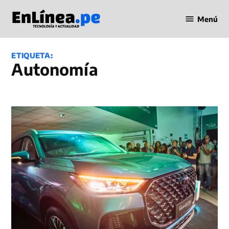
Saltar
Menú
al
Periodismo
contenido
en Línea
ETIQUETA:
autonomía